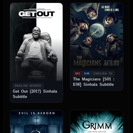
S01
E06
ENGLISH TV
The Magicians [S01 :
E06] Sinhala Subtitle
ENGLISH MOVIES
Get Out (2017) Sinhala
Subtitle