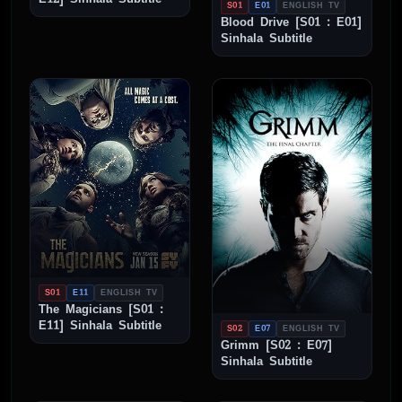
S01
E01
ENGLISH TV
Blood Drive [S01 : E01]
Sinhala Subtitle
S01
E11
ENGLISH TV
The Magicians [S01 :
E11] Sinhala Subtitle
S02
E07
ENGLISH TV
Grimm [S02 : E07]
Sinhala Subtitle