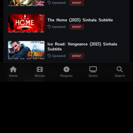
Updated:
BRRIP
The Home (2025) Sinhala Subtitle
Updated:
BRRIP
Ice Road: Vengeance (2025) Sinhala
Subtitle
Updated:
BRRIP
Jurassic World Rebirth (2025) Sinhala
Subtitle
Home
Movies
Request
Series
Search
Updated:
BRRIP
Hellhound (2024) Sinhala Subtitle
Updated:
BRRIP
TOP 10