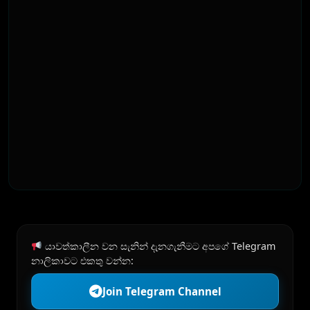
යාවත්කාලීන වන සැනින් දැනගැනීමට අපගේ Telegram
නාලිකාවට එකතු වන්න:
Join Telegram Channel