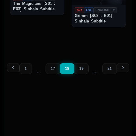
The Magicians [S01 :
E03] Sinhala Subtitle
S02
E01
ENGLISH TV
Grimm [S02 : E01]
Sinhala Subtitle
1
17
18
19
21
…
…