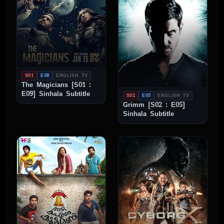
S01
E09
ENGLISH TV
The Magicians [S01 :
E09] Sinhala Subtitle
S02
E05
ENGLISH TV
Grimm [S02 : E05]
Sinhala Subtitle