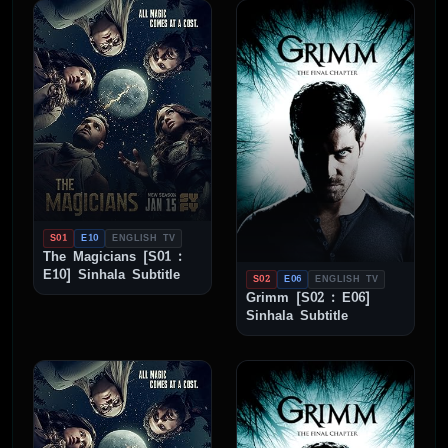
S01
E10
ENGLISH TV
The Magicians [S01 :
E10] Sinhala Subtitle
S02
E06
ENGLISH TV
Grimm [S02 : E06]
Sinhala Subtitle