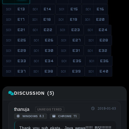
S01
E13
S01
E14
S01
E15
S01
E16
S01
E17
S01
E18
S01
E19
S01
E20
S01
E21
S01
E22
S01
E23
S01
E24
S01
E25
S01
E26
S01
E27
S01
E28
S01
E29
S01
E30
S01
E31
S01
E32
S01
E33
S01
E34
S01
E35
S01
E36
S01
E37
S01
E38
S01
E39
S01
E40
DISCUSSION (5)
thanuja
2019-01-03
UNREGISTERED
WINDOWS 8.1
CHROME 71
Thank you sub ekata.. Jaya wewa!!!!! BS!!!!!!!!