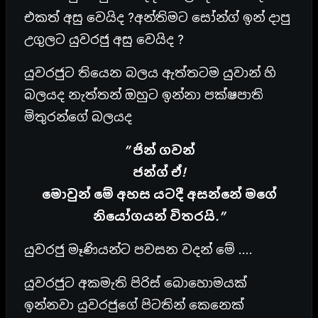
එකත් අසු වෙයිද ?අන්තිමට සෝන්ග් ඉන් දාපු
උගුලට යුවරජු අසු වෙයිද ?
යුවරජුට තියෙන බලය ඇත්තටම යුවාන් හි
බලයද නැත්තන් ඔහුට ඉන්නා පක්ෂපාති
මිතුරන්ගේ බලයද
” ජින් ගවන්
ජන්ග් ඒ!
මොවුන් මේ අහස යටදී අසන්නේ මගේ
නියෝගයන් විතරයි.”
යුවරජු මෑණියන්ට පවසන වදන් මේ ….
යුවරජුට අකමැති පිරිස් බොහොමයක්
ඉන්නවා යුවරජුගේ පිටතින් කෙනෙක්