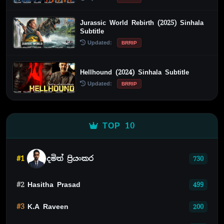
Jurassic World Rebirth (2025) Sinhala
Subtitle
Updated:
BRRIP
Hellhound (2024) Sinhala Subtitle
Updated:
BRRIP
TOP 10
#1
දමිත් ප්‍රියංකර
730
#2
Hasitha Prasad
499
#3
K.A Raveen
200