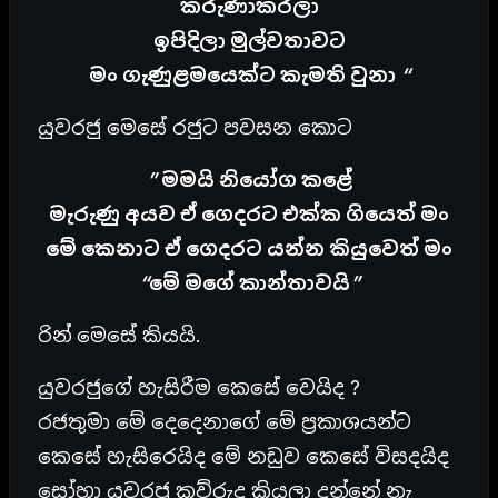
කරුණාකරලා
ඉපිදිලා මුල්වතාවට
මං ගැණුළමයෙක්ට කැමති වුනා “
යුවරජු මෙසේ රජුට පවසන කොට
” මමයි නියෝග කළේ
මැරුණු අයව ඒ ගෙදරට එක්ක ගියෙත් මං
මේ කෙනාට ඒ ගෙදරට යන්න කියුවෙත් මං
“මේ මගේ කාන්තාවයි”
රින් මෙසේ කියයි.
යුවරජුගේ හැසිරීම කෙසේ වෙයිද ?
රජතුමා මේ දෙදෙනාගේ මේ ප්‍රකාශයන්ට
කෙසේ හැසිරෙයිද මේ නඩුව කෙසේ විසදයිද
සෝහා යුවරජු කව්රුද කියලා දන්නේ නැ