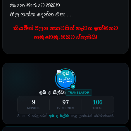
කියන මාරයට ඔබව
ගිල ගන්න දෙන්න එපා ….
කියමින් ඊලග කොටසින් නැවත ඉක්මනට
හමු වෙමු .ඔබට ස්තුතියි!
ඉෂි ද සිල්වා
TRANSLATOR
9
97
106
MOVIES
TV SERIES
TOTAL
SubzLK වෙනුවෙන්
ඉෂි ද සිල්වා
කළ උපසිරැසි නිර්මාණයකි.