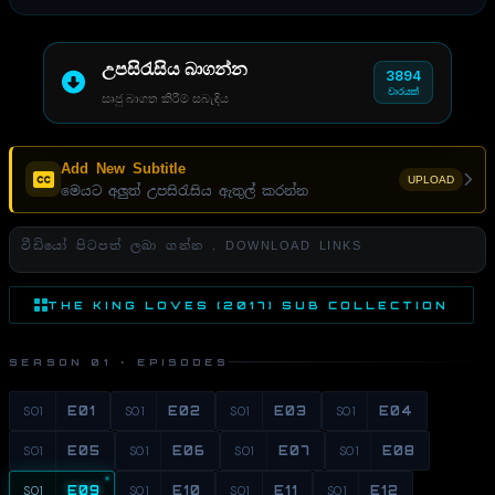
උපසිරැසිය බාගන්න
3894
වාරයක්
සෘජු බාගත කිරීම් සබැඳිය
Add New Subtitle
UPLOAD
මෙයට අලුත් උපසිරැසිය ඇතුල් කරන්න
වීඩියෝ පිටපත් ලබා ගන්න . DOWNLOAD LINKS
THE KING LOVES (2017) SUB COLLECTION
SEASON 01 · EPISODES
S01
E01
S01
E02
S01
E03
S01
E04
S01
E05
S01
E06
S01
E07
S01
E08
S01
E09
S01
E10
S01
E11
S01
E12