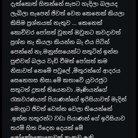
දැක්කොත් හිතන්නේ සැපට හැදිලා බලයද
ලැබිලා සැපෙන් ජිවත් වෙන කෙනෙක් කියලා
කිසිම ප්‍රශ්නයක් නැතුව … කෙනෙක්
කොච්චර පෝසත් වුනත් ඔවුනට කවදාවත්
ප්‍රශ්න නැ කියලා කියන්න බැ එය පිටින්
පෙන්නේ නැ.මනුස්සයෙක්ට සතුටින් ඉන්න
පුළුවන් බලය වැඩි වීමත් පෝසත් කම
නිසාවත් නෙමේ පවුලේ ,මිතුරන්ගේ ආදරය
සෙනෙහස නිසා.මේ කතාවේ යුවරජුට
සතුටත් දුකත් තියෙනවා .මෑණියන්ගේ
රැකවරණයත් පියාණන්ගේ ඉරිසියාවත් මැදින්
මොහුට ජිවත් වෙන්න වෙලා තියෙන්නේ
.ඉන්න හතුරන්ට වඩා පියාණන් ගේ ඉරිසියාව
තරම් හිත රිදෙන දෙයක් මේ
ලෝකේbකොහෙවත් නැතුව ඇති..