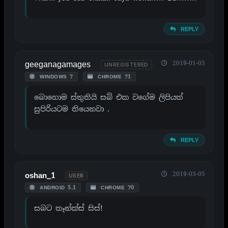
REPLY
geeganagamages
2019-01-03
UNREGISTERED
WINDOWS 7
CHROME 71
බොහොම ස්තුතියි සබ් එක වගේම ලිපියත්
සුපිරියටම තියෙනවා .
REPLY
2019-03-05
oshan_1
USER
ANDROID 5.1
CHROME 70
සබට තෑන්ක්ස් සිස්!