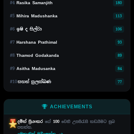
#4
Rasika Samanjith
180
#5
Mihira Madushanka
113
#6
ඉෂි ද සිල්වා
106
#7
Harshana Prathimal
93
#8
Thamod Godakanda
89
#9
Asitha Madusanka
84
#10
සහන් සුලක්ඛණ
77
ACHIEVEMENTS
දමිත් ප්‍රියංකර
ගේ
100
වෙනි උපසිරැසි කඩයීමට සුබ
පතන්න.