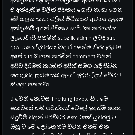
අත්දැකීම් වැරදීම් ජයග්‍රහණ අමතක නොකර
ඒ අත්දැකීම් වලින් ජීවිතය ගොඩ නාගා ගෙන
මේ බලන කතා වලින් ජිවිතයට අවශ්‍ය දැනුම
අත්දැකීම් අරන් ජීවිතය සාර්ථක කරගන්න
ලැබේවායි පතමින්.subz.lk admin ලටද sub
දාන සහෝදටරයන්ටද ඒ වගේම නිරතුරුවම
අපේ sub බාගත කරමින් comment වලින්
අපිව දිරිමත් කරමින් අපිත් සමග රැදී සිටින
ඔයාලටද සුබම සුබ අලුත් අවුරුද්දක් වේවා !!
කියලා පතනවා ..
9 වෙනි කොටස The king loves. හි.. මේ
කොටසේ නම් පටන්ගත් වෙලේ ඉදන්ම හොද
සිදුවීම් වලින් පිරිච්චර කොටසක්.යුවරජු ට
ඔහු ට මේ ලෝකෙන්ම වටින එකම එක