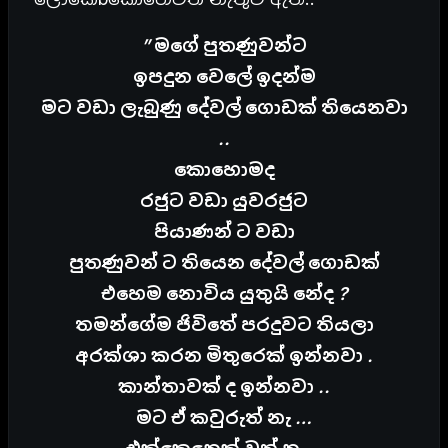
” මගේ පුතණුවන්ට
ඉපදුන වෙලේ ඉදන්ම
මට වඩා ලැබුණු දේවල් ගොඩක් තියෙනවා
..
කොහොමද
රජුට වඩා යුවරජුට
පියාණන් ට වඩා
පුතණුවන් ට තියෙන දේවල් ගොඩක්
එහෙම නොවිය යුතුයි නේද ?
තමන්ගේම ජිවිතේ පරදුවට තියලා
අරක්ශා කරන මිතුරෙක් ඉන්නවා .
කාන්තාවක් ද ඉන්නවා ..
මට ඒ කවුරුත් නැ …