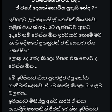
එක්කෙනෙක් වත් නැ ..
ඒ වගේ දෙයක් නොවිය යුතුයි නේද ? “
යුවරජුට ලැබුණු දේවල් ගොඩක් තියෙනවා
නමුත් පියෙක් හැටියට ඇත්තටම පුතාට
අදරේ නම් වෙන්න ඕන ඉරිසියාව නෙමේ මට
නැති දේ මගේ පුතනුවන් ට තියෙනවා ඒක
කොච්චාර
ලොකු දෙයක්ද කියලා හිතන එක නෙමේ ද
වෙන්න ඕන ..
මේ ඉරිසියාව නිසා යුවරජුට රජු තෝරා
ගැනීමක් දෙනවා ඒ මොකක්ද කියලා ඔයාලම
බලන්න..
ඉරිසියාව මිනිස්සු අන්ධ කරයි ඒ නිසා
පැහැදිලි මනසකින් ජිවත් වෙන්න ඉරිසියාව