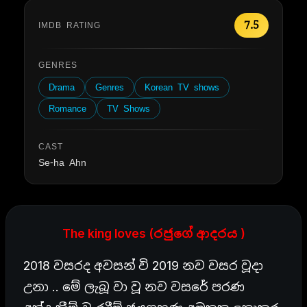
7.5
IMDB RATING
GENRES
Drama
Genres
Korean TV shows
Romance
TV Shows
CAST
Se-ha Ahn
The king loves (රජුගේ ආදරය )
2018 වසරද අවසන් වි 2019 නව වසර වූදා
උනා .. මේ ලැබූ වා වූ නව වසරේ පරණ