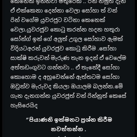
කෙනෙක් ඉන්නවා මිතුරෙක් .. රින් නමුත් දැන්
ඒ එක්කෙනා දෙන්නා වෙලා සෝහා ත් වන්
රින් වගේම යුවරජුට වටිනා කෙනෙක්
වෙලා.යුවරජුව කොටු කරන්න හදන හතුරා
සෝන්ග් ඉන් ගේ අලුත් උගුල සෝහාව ඇමක්
විදියටඅරන් යුවරජුව කොටු කිරීම .සෝහා
සාක්ෂි කරුවන් මැරුණ තැන ඉදන් ඒ වෙලේම
අත්තඩංගුවට ගන්නවා .. ඒ තැනේදී සෝහා
කොහොම ද අහුවෙන්නේ ඇත්තටම සෝහා
ඔවුන්ව මැරුවද කියලා ඔයාලම බලන්න.මේ
ගැන දැනගන්න යුවරජුත් වන් රින්නුත් කෙසේ
හැසිරෙයිද
” පියාණනි ඉක්මනට ප්‍රශ්න කිරීම
නවත්තන්න .