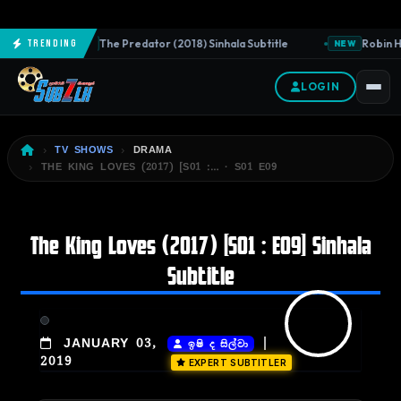
The Predator (2018) Sinhala Subtitle
Robin Ho
Trending
NEW
NEW
LOGIN
TV SHOWS
DRAMA
THE KING LOVES (2017) [S01 :… · S01 E09
The King Loves (2017) [S01 : E09] Sinhala
Subtitle
|
JANUARY 03,
ඉෂි ද සිල්වා
2019
EXPERT SUBTITLER