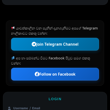
යාවත්කාලීන වන සැනින් දැනගැනීමට අපගේ Telegram
නාලිකාවට එකතු වන්න:
Join Telegram Channel
අප හා සම්බන්ධ වීමට Facebook පිටුව සමග එකතු
වන්න:
Follow on Facebook
LOGIN
Username / Email