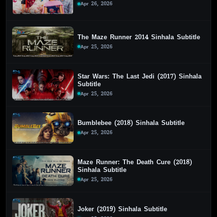
Apr 26, 2026
The Maze Runner 2014 Sinhala Subtitle
Apr 25, 2026
Star Wars: The Last Jedi (2017) Sinhala
Subtitle
Apr 25, 2026
Bumblebee (2018) Sinhala Subtitle
Apr 25, 2026
Maze Runner: The Death Cure (2018)
Sinhala Subtitle
Apr 25, 2026
Joker (2019) Sinhala Subtitle