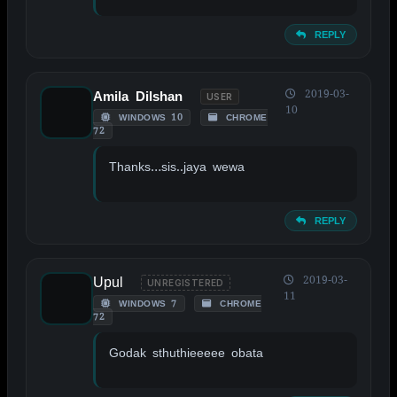
REPLY
2019-03-
Amila Dilshan
USER
10
WINDOWS 10
CHROME
72
Thanks…sis..jaya wewa
REPLY
Upul
2019-03-
UNREGISTERED
11
WINDOWS 7
CHROME
72
Godak sthuthieeeee obata