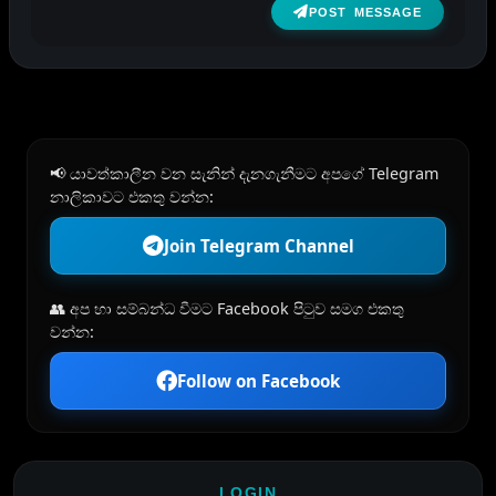
POST MESSAGE
📢 යාවත්කාලීන වන සැනින් දැනගැනීමට අපගේ Telegram
නාලිකාවට එකතු වන්න:
Join Telegram Channel
👥 අප හා සම්බන්ධ වීමට Facebook පිටුව සමග එකතු
වන්න:
Follow on Facebook
LOGIN