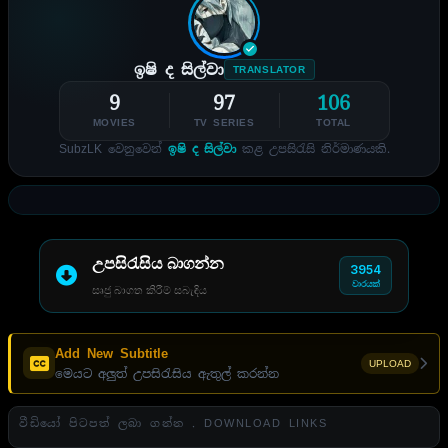
ඉෂි ද සිල්වා
TRANSLATOR
9
97
106
MOVIES
TV SERIES
TOTAL
SubzLK වෙනුවෙන්
ඉෂි ද සිල්වා
කළ උපසිරැසි නිර්මාණයකි.
උපසිරැසිය බාගන්න
3954
වාරයක්
සෘජු බාගත කිරීම් සබැඳිය
Add New Subtitle
UPLOAD
මෙයට අලුත් උපසිරැසිය ඇතුල් කරන්න
වීඩියෝ පිටපත් ලබා ගන්න . DOWNLOAD LINKS