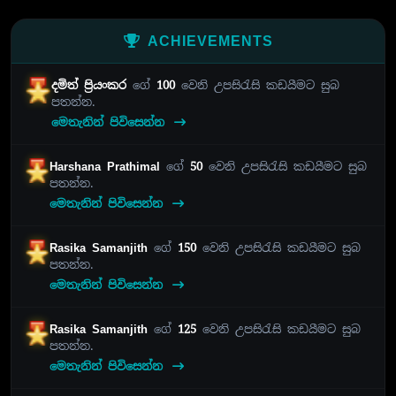
ACHIEVEMENTS
දමිත් ප්‍රියංකර
ගේ
100
වෙනි උපසිරැසි කඩයීමට සුබ
පතන්න.
මෙතැනින් පිවිසෙන්න
Harshana Prathimal
ගේ
50
වෙනි උපසිරැසි කඩයීමට සුබ
පතන්න.
මෙතැනින් පිවිසෙන්න
Rasika Samanjith
ගේ
150
වෙනි උපසිරැසි කඩයීමට සුබ
පතන්න.
මෙතැනින් පිවිසෙන්න
Rasika Samanjith
ගේ
125
වෙනි උපසිරැසි කඩයීමට සුබ
පතන්න.
මෙතැනින් පිවිසෙන්න