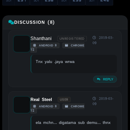
S01
E37
S01
E38
S01
E39
S01
E40
DISCUSSION (8)
Shanthani
2019-03-
UNREGISTERED
09
ANDROID 8
CHROME
72
Tnx yalu .jaya wrwa
REPLY
2019-03-
Real Steel
USER
09
ANDROID 8
CHROME
72
ela mchn… digatama sub demu… thnx