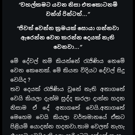
“වහල්කමට යවන නිසා එතකොටනම්
වන්ග් රින්ටත්…”
“ජිවත් වෙන්න ක්‍රමයක් සොයා ගන්නවා
ඇරෙන්න වෙන කරන්න දෙයක් නැති
වෙනවා…”
මේ දේවල් නම් කියන්නේ රැජිණිය නෙමේ
වෙන කෙනෙක්. මේ කියන විදියට දේවල් සිදු
වෙයිද ?
තව දෙයක් රැජිණිය වුනේ නැති අනාගතේ
වෙයි කියලා දැන්ම සුද්ද කරලා දාන්න හදන
නිසාම ඒ දේ අනාගතේ වෙයි.අනාගතේ
මෙහෙම වෙයි කියලා වර්තමානයේ ඒකට
පිළියම් යොදන්න හදනවා.තාම වෙලත් නැහැ