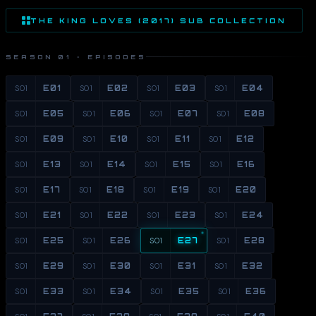
THE KING LOVES (2017) SUB COLLECTION
SEASON 01 · EPISODES
S01
E01
S01
E02
S01
E03
S01
E04
S01
E05
S01
E06
S01
E07
S01
E08
S01
E09
S01
E10
S01
E11
S01
E12
S01
E13
S01
E14
S01
E15
S01
E16
S01
E17
S01
E18
S01
E19
S01
E20
S01
E21
S01
E22
S01
E23
S01
E24
S01
E25
S01
E26
S01
E27
S01
E28
S01
E29
S01
E30
S01
E31
S01
E32
S01
E33
S01
E34
S01
E35
S01
E36