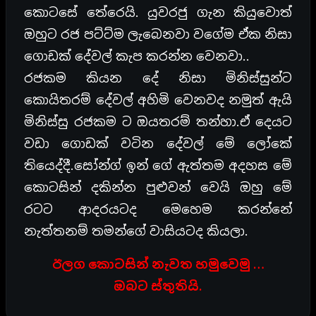
කොටසේ තේරෙයි. යුවරජු ගැන කියුවොත්
ඔහුට රජ පට්ට්ම ලැබෙනවා වගේම ඒක නිසා
ගොඩක් දේවල් කැප කරන්න වෙනවා..
රජකම කියන දේ නිසා මිනිස්සුන්ට
කොයිතරම් දේවල් අහිමි වෙනවද නමුත් ඇයි
මිනිස්සු රජකම ට ඔයතරම් තන්හා.ඒ දෙයට
වඩා ගොඩක් වටින දේවල් මේ ලෝකේ
තියෙද්දී.සෝන්ග් ඉන් ගේ ඇත්තම අදහස මේ
කොටසින් දකින්න පුළුවන් වෙයි ඔහු මේ
රටට ආදරයටද මෙහෙම කරන්නේ
නැත්තනම් තමන්ගේ වාසියටද කියලා.
ඊලග කොටසින් නැවත හමුවෙමු …
ඔබට ස්තුතියි.