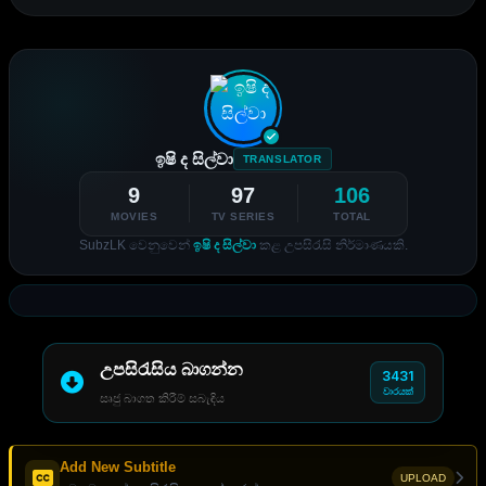
ඉෂි ද සිල්වා
TRANSLATOR
9
97
106
MOVIES
TV SERIES
TOTAL
SubzLK වෙනුවෙන්
ඉෂි ද සිල්වා
කළ උපසිරැසි නිර්මාණයකි.
උපසිරැසිය බාගන්න
3431
වාරයක්
සෘජු බාගත කිරීම් සබැඳිය
Add New Subtitle
UPLOAD