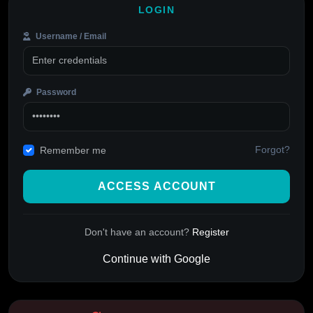
LOGIN
Username / Email
Password
Forgot?
Remember me
ACCESS ACCOUNT
Don't have an account?
Register
Continue with Google
Alternative: