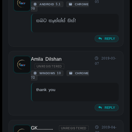
05
ANDROID 5.1
CHROME
70
සබට තෑන්ක්ස් සිස්!
REPLY
Amila Dilshan
2019-03-
07
UNREGISTERED
WINDOWS 10
CHROME
72
thank you
REPLY
GK.............
2019-04-
UNREGISTERED