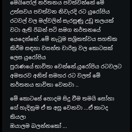
මෙයිපෝල් නර්තනය පවත්වන්නේ මේ
උත්සවය පවත්වන නිවැරදි රට යුරෝපිය
රටවල් වල මල්වලින් සැරසුණු උඩු තලයක්
වටා ඇති රිබන් පටි සමග නර්තනයේ
යෙදෙන්නේ .මේ නැටුම සශ්‍රිකත්වය සහතික
කිරීම සඳහා වසන්ත චාරිත්‍ර වල කොටසක්
ලෙස යුරෝපිය
පුරාණයේ භාවිතා වෙන්නේ.යුරෝපිය රටවලට
අමතරව අනිත් සමහර රට වලත් මේ
නර්තනය භාවිතා වෙනවා ..
මේ කොටසේ හොදම සිදු වීම තමයි සෝහා
ගේ හැදිනුම ඒ ක අසු වෙනවා …ඒ කාටද
කියලා
ඔයාලම බලන්නකෝ …