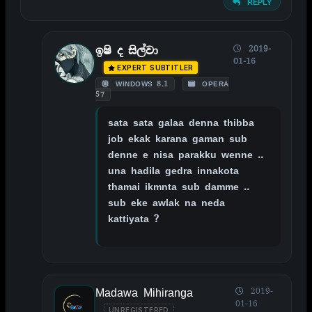
REPLY
2019-
ඉෂි ද සිල්වා
01-16
EXPERT SUBTITLER
WINDOWS 8.1
OPERA
57
sata sata galaa denna thibba
job ekak karana gaman sub
denne e nisa parakku wenne ..
una hadila gedra innakota
thamai ikmnta sub damme ..
sub eke awlak na neda
kattiyata ?
Madawa Mihiranga
2019-
01-16
UNREGISTERED