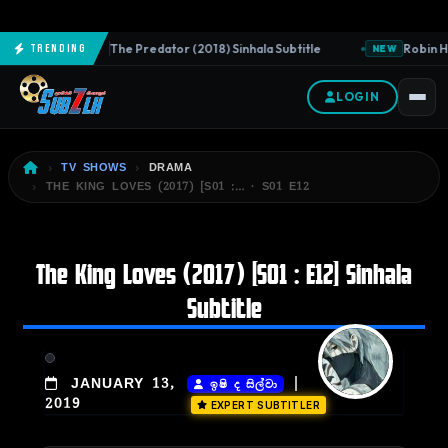
The Predator (2018) Sinhala Subtitle
Robin Ho
Trending
NEW
NEW
LOGIN
TV SHOWS
DRAMA
THE KING LOVES (2017) [S01 :… · S01 E12
The King Loves (2017) [S01 : E12] Sinhala
Subtitle
|
JANUARY 13,
ඉෂි ද සිල්වා
2019
EXPERT SUBTITLER