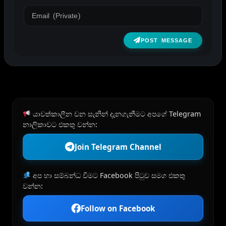
POST MESSAGE
යාවත්කාලීන වන සැනින් දැනගැනීමට අපගේ Telegram
නාලිකාවට එකතු වන්න:
Join Telegram Channel
අප හා සම්බන්ධ වීමට Facebook පිටුව සමග එකතු
වන්න:
Follow on Facebook