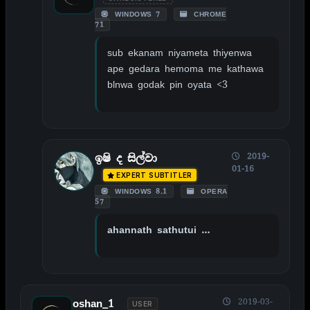
WINDOWS 7
CHROME
71
sub ekanam niyameta thiyenwa
ape gedara hemoma me kathawa
blnwa godak pin oyata <3
2019-
ඉෂි ද සිල්වා
01-16
EXPERT SUBTITLER
WINDOWS 8.1
OPERA
57
ahannath sathutui …
2019-03-
oshan_1
USER