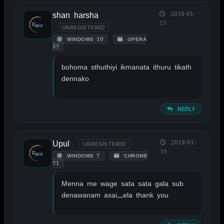
shan harsha
2019-01-
15
UNREGISTERED
WINDOWS 10
OPERA
57
bohoma sthuthiyi ikmanata ithuru tikath
dennako
REPLY
Upul
2019-01-
UNREGISTERED
16
WINDOWS 7
CHROME
71
Menna me wage sata sata gala sub
denawanam asai,,,ela thank you