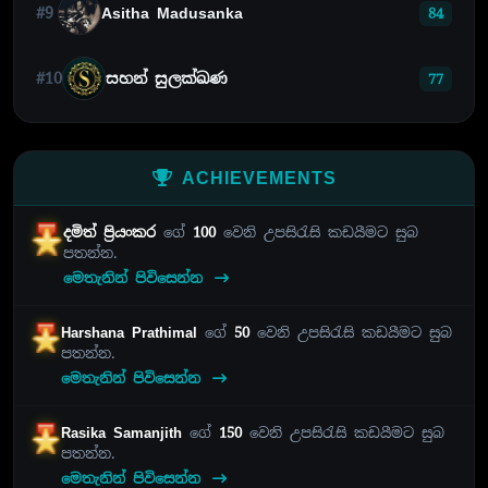
#9
Asitha Madusanka
84
#10
සහන් සුලක්ඛණ
77
ACHIEVEMENTS
දමිත් ප්‍රියංකර
ගේ
100
වෙනි උපසිරැසි කඩයීමට සුබ
පතන්න.
මෙතැනින් පිවිසෙන්න
Harshana Prathimal
ගේ
50
වෙනි උපසිරැසි කඩයීමට සුබ
පතන්න.
මෙතැනින් පිවිසෙන්න
Rasika Samanjith
ගේ
150
වෙනි උපසිරැසි කඩයීමට සුබ
පතන්න.
මෙතැනින් පිවිසෙන්න