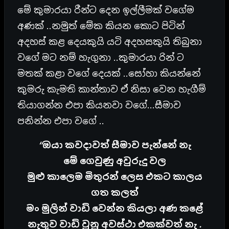
මේ කුමාරයා රීන්ට දෙන ඉල්ලීමක් වගේම
අණක් ..නමුත් මේක කියන කොට පිටින්
අදහස් කළ දෙයකුයි යටි අදහසකුයි තිබුනා
වගේ මට නම් හැගුනා ..කුමාරයා රින් ට
මතක් කළා වගේ දෙයක් ..සෝහා කියන්නේ
කුමරු කැමති කාන්තාව ඒ නිසා වෙන හැගීම්
තියාගන්න එපා කියනවා වගේ…සීමාව
පනින්න එපා වගේ ..
“ඔයා කවදාවත් සීමාව පැන්නේ නැ
මේ ගෙවුණු අවුරුදු වල
මුළු කාලෙම මිතුරන් ලෙස එකට කාලය
ගත කලත්
මං මුලින් වාඩි වෙන්න කියලා අණ කළේ
නැතුව වාඩි වුනු අවස්ථා එකක්වත් නැ .