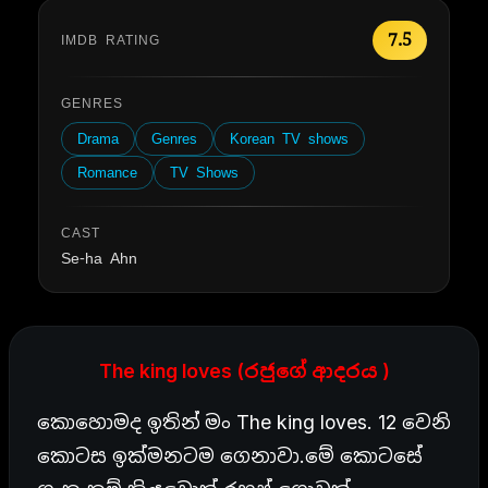
7.5
IMDB RATING
GENRES
Drama
Genres
Korean TV shows
Romance
TV Shows
CAST
Se-ha Ahn
The king loves (රජුගේ ආදරය )
කොහොමද ඉතින් මං The king loves. 12 වෙනි
කොටස ඉක්මනටම ගෙනාවා.මේ කොටසේ