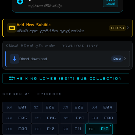
වාරයක්
සෘජු බාගත කිරීම් සබැඳිය
Add New Subtitle
UPLOAD
මෙයට අලුත් උපසිරැසිය ඇතුල් කරන්න
වීඩියෝ පිටපත් ලබා ගන්න . DOWNLOAD LINKS
Direct download
Direct
THE KING LOVES (2017) SUB COLLECTION
SEASON 01 · EPISODES
S01
E01
S01
E02
S01
E03
S01
E04
S01
E05
S01
E06
S01
E07
S01
E08
S01
E09
S01
E10
S01
E11
S01
E12