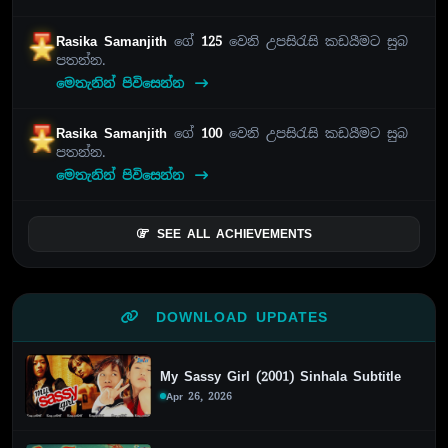
Rasika Samanjith
ගේ
125
වෙනි උපසිරැසි කඩයීමට සුබ
පතන්න.
මෙතැනින් පිවිසෙන්න
Rasika Samanjith
ගේ
100
වෙනි උපසිරැසි කඩයීමට සුබ
පතන්න.
මෙතැනින් පිවිසෙන්න
SEE ALL ACHIEVEMENTS
DOWNLOAD UPDATES
My Sassy Girl (2001) Sinhala Subtitle
Apr 26, 2026