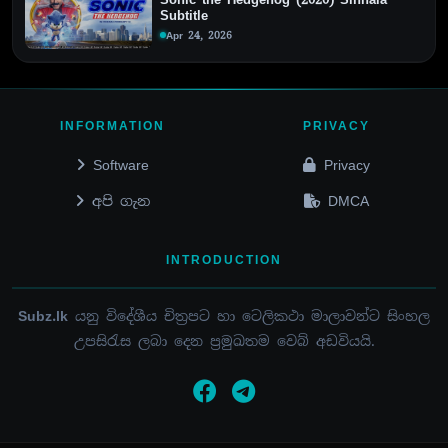
Subtitle
Apr 24, 2026
INFORMATION
PRIVACY
Software
Privacy
අපි ගැන
DMCA
INTRODUCTION
Subz.lk
යනු විදේශීය චිත්‍රපට හා ටෙලිකථා මාලාවන්ට සිංහල
උපසිරැස ලබා දෙන ප්‍රමුඛතම වෙබ් අඩවියයි.