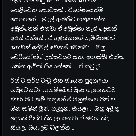
ගැන නම් කියුවොත් රහස් ගොඩක්
හෙළිවෙන කොටසක් ..විශේෂයෙන්ම
සොහාගේ …මුදල් ඇමතිව හමුවෙන්න
අමුත්තෙක් එනවා ඒ අමුත්තා තෑගි දෙකක්
අරන් එන්නේ ..ඒ අමුත්තාගේ පැමිණීමෙන්
ගොඩක් දේවල් වෙනස් වෙනවා …ඔහු
චෙරියෝන්ග් උත්සවයට සනා අගාස්සී! එක්ක
යන්න ඇවිත් තියෙන්නේ … ඒ කවුද?
රින් ට සර්ප ටැටූ එක තියෙන පුදගලයා
හමුවෙනවා ..අහම්බෙන් මුණ ගැහෙනවට
වාඩා මට නම් හිතුනේ ඒ මනුස්සයා රින් ව
ඕන කමින් මුණ ගැහුනා කියලා .. ඔහු අමුතු
දෙයක් රීන්ට කියලා යනවා ඒ මොකක්ද
කියලා ඔයාලම බලන්න ..