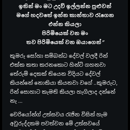
ඉතින් මං මට උදව් ඉල්ලන්න පුළුවන්
මගේ හදවතේ ඉන්න කාන්තාව රැගෙන
එන්න කියලා
පිරිමියෙක් වන මං
තව පිරිමියෙක් වන ඔයාගෙන්”
කුමරු සෝහා සම්බන්ධ දේවල් වලදී රින්
එක්ක කතා කරනකොට හින්ට් ගහනවා
තේරුම් දෙකක් තියෙන විදියට දේවල්
කියන්නේ නොකියා කියනවා වගේ ..කුමරුට,
රින් සොහාට කැමති කියලා හැගිලාද දන්නේ
නැ …
චෙරියෝන්ග් උත්සවය රැජින විසින් හැම
අවුරුද්දකම පවත්වන මේ උත්සවයේ