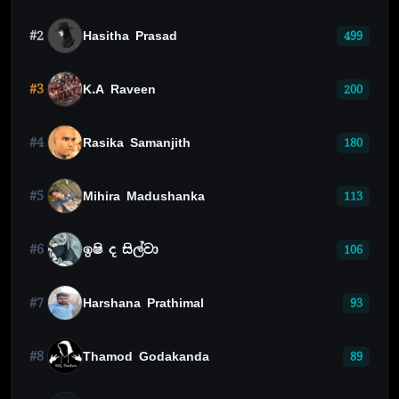
#2
Hasitha Prasad
499
#3
K.A Raveen
200
#4
Rasika Samanjith
180
#5
Mihira Madushanka
113
#6
ඉෂි ද සිල්වා
106
#7
Harshana Prathimal
93
#8
Thamod Godakanda
89