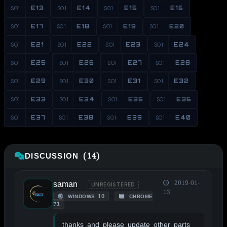
S01
E13
S01
E14
S01
E15
S01
E16
S01
E17
S01
E18
S01
E19
S01
E20
S01
E21
S01
E22
S01
E23
S01
E24
S01
E25
S01
E26
S01
E27
S01
E28
S01
E29
S01
E30
S01
E31
S01
E32
S01
E33
S01
E34
S01
E35
S01
E36
S01
E37
S01
E38
S01
E39
S01
E40
DISCUSSION (14)
saman
2019-01-
UNREGISTERED
13
WINDOWS 10
CHROME
71
thanks and please update other parts