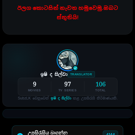
ඊලග කොටසින් නැවත හමුවෙමු.ඔබට
ස්තුතියි!
ඉෂි ද සිල්වා
TRANSLATOR
9
97
106
MOVIES
TV SERIES
TOTAL
SubzLK වෙනුවෙන්
ඉෂි ද සිල්වා
කළ උපසිරැසි නිර්මාණයකි.
උපසිරැසිය බාගන්න
4144