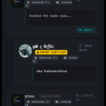
30
WINDOWS 8.1
CHROME
74
dowload link wada naaa…..
REPLY
2019-
ඉෂි ද සිල්වා
04-30
EXPERT SUBTITLER
WINDOWS 8.1
OPERA
58
eka haduwa.blnna
prasa
2019-06-
UNREGISTERED
02
WINDOWS 10
CHROME
74